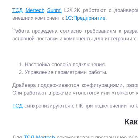
ТСД
Mertech
Sunmi
L2/L2K работают с драйвером
внешних компонент к
1С:Предприятие
.
Работа проведена согласно требованиям к разр
основной поставки и компоненты для интеграции 
Настройка способа подключения.
Управление параметрами работы.
Драйвера поддерживаются конфигурациями, ра
Они работают в режиме «толстого» или «тонкого» 
ТСД
синхронизируются с ПК при подключении по 
Как
Для
ТСД
Mertech
рекомендовано программное об