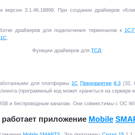
 версии 3.1.46.18899. При создании драйверов «Кле
аботке драйверов для подключения терминалов к
1С:
с
1С
.
Функции драйверов для
ТСД
:
зработанными для платформы
1С
Предприятие
8.3
(32, 
клиента (программный код может храниться на сервере 
USB и беспроводным каналам. Они совместимы с ОС Wi
 работает приложение
Mobile
SMA
еспечение
Mobile
SMARTS
. Это программы
Склад
15
1.1.