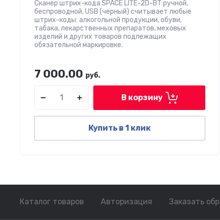
Сканер штрих-кода SPACE LITE-2D-BT ручной,
беспроводной, USB (черный) считывает любые
штрих-коды: алкогольной продукции, обуви,
табака, лекарственных препаратов, меховых
изделий и других товаров подлежащих
обязательной маркировке.
7 000.00
руб.
В корзину
Купить в 1 клик
Каталог товаров
Авторизация
Заказать об