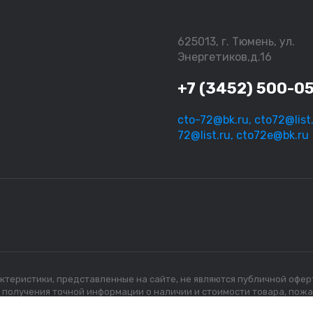
625013, г. Тюмень, ул.
Энергетиков,д.16
+7 (3452) 500-0
cto-72@bk.ru, cto72@list.
72@list.ru, cto72e@bk.ru
рактеристики, представленные на сайте, не являются публичной офе
я получения точной информации о наличии и стоимости товара, пож