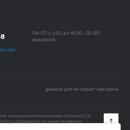
ПН-ПТ с 9.00 до 18.00 ; СБ-ВС
58
выходной.
ru, cto-
движок для интернет магазина
ртой, определяемой положениями Статьи 437 (2)
алуйста, обращайтесь по нашим телефонам.